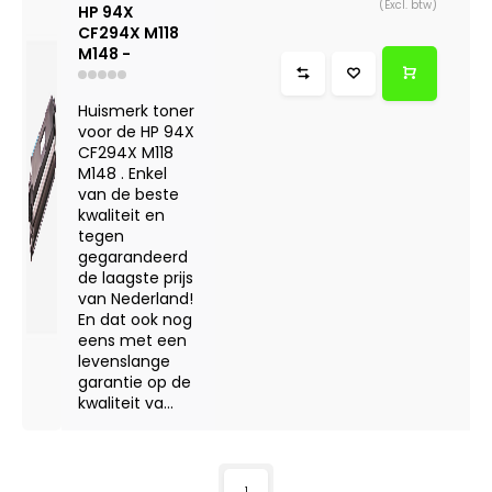
(Excl. btw)
HP 94X
CF294X M118
M148 -
Huismerk toner
voor de HP 94X
CF294X M118
M148 . Enkel
van de beste
kwaliteit en
tegen
gegarandeerd
de laagste prijs
van Nederland!
En dat ook nog
eens met een
levenslange
garantie op de
kwaliteit va...
1