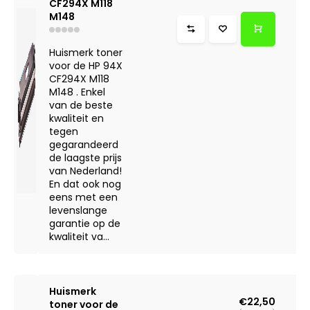
CF294X M118
M148
Huismerk toner
voor de HP 94X
CF294X M118
M148 . Enkel
van de beste
kwaliteit en
tegen
gegarandeerd
de laagste prijs
van Nederland!
En dat ook nog
eens met een
levenslange
garantie op de
kwaliteit va...
Huismerk
€22,50
toner voor de