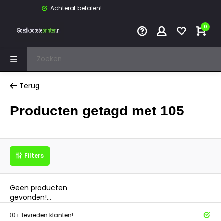
Achteraf betalen!
0
Terug
Producten getagd met 105
Filters
Geen producten
gevonden!...
tevreden klanten!
Achteraf 