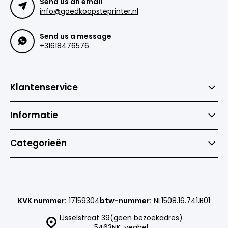
Send us an email
info@goedkoopsteprinter.nl
Send us a message
+31618476576
Klantenservice
Informatie
Categorieën
KVK nummer:
17159304
btw-nummer:
NL1508.16.741.B01
IJsselstraat 39(geen bezoekadres)
5463NK, veghel