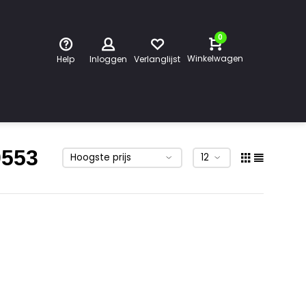
0
Winkelwagen
Help
Inloggen
Verlanglijst
9553