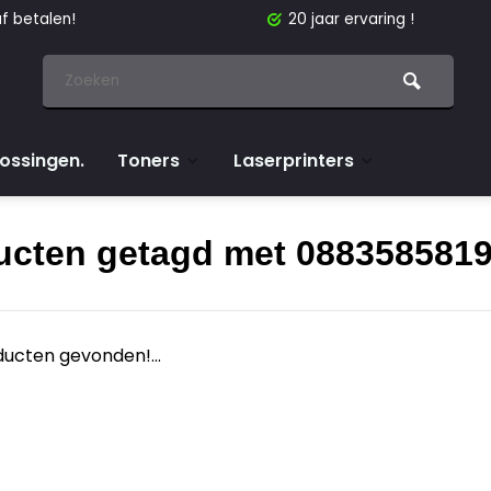
f betalen!
20 jaar ervaring !
lossingen.
Toners
Laserprinters
ucten getagd met 088358581
ucten gevonden!...