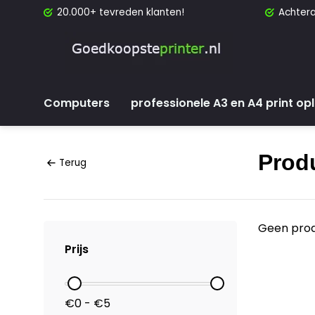
20.000+ tevreden klanten!
Achtera
Computers
professionele A3 en A4 print op
Prod
Terug
Geen prod
Prijs
€0 - €5