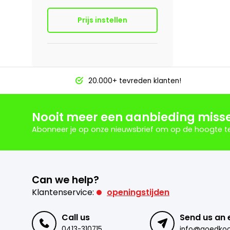
Prijs instellen
20.000+ tevreden klanten!
Nooit meer een aanbieding miss
Abonneer je op onze nieuwsbrief om op de hoogte te 
Can we help?
Klantenservice:
openingstijden
Call us
Send us an 
0413-310715