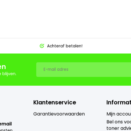
Achteraf betalen!
en
blijven.
Klantenservice
Informat
Garantievoorwaarden
Mijn accou
Bel ons voo
email
toner advi
i
nfo@goedkoopsteprinter.nl