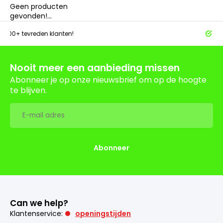
Geen producten
gevonden!...
tevreden klanten!
Achteraf
Nooit meer een aanbieding missen
Abonneer je op onze nieuwsbrief om op de hoogte
te blijven.
Abonneer
Can we help?
Klantenservice:
openingstijden