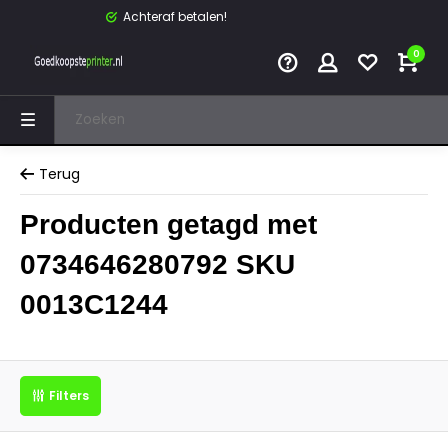
Achteraf betalen!
0
Terug
Producten getagd met
0734646280792 SKU
0013C1244
Filters