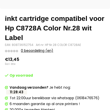
inkt cartridge compatibel voor
Hp C8728A Color Nr.28 wit
Label
EAN: 808736152754
Art.nr: HP Nr.28 COLOR C8728AE
0 beoordeling (en)
€13,45
Excl. btw
Op voorraad
Vandaag verzonden?
Je hebt nog:
11
:
28
:
42
Tot 22:00uur bereikbaar via whatsapp (0618476576)
6 maanden garantie op al onze printers !
20.000+ tevreden klanten!