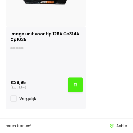
image unit voor Hp 126A Ce314A
Cp1025
€29,95
(Excl. btw)
Vergelijk
tevreden klanten!
Achteraf 