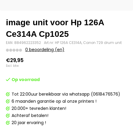
image unit voor Hp 126A
Ce314A Cp1025
EAN: 884962223352
Art.nr: HP 126A CE314A, Canon 729 drum unit
0 beoordeling (en)
€29,95
Excl. btw
Op voorraad
Tot 22:00uur bereikbaar via whatsapp (0618476576)
6 maanden garantie op al onze printers !
20.000+ tevreden klanten!
Achteraf betalen!
20 jaar ervaring !