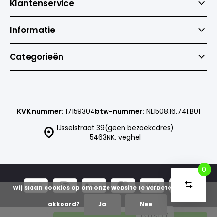
Klantenservice
Informatie
Categorieën
KVK nummer:
17159304
btw-nummer:
NL1508.16.741.B01
IJsselstraat 39(geen bezoekadres)
5463NK, veghel
0
Vergelijk
Start
Wij slaan cookies op om onze website te verbeteren. Is dat
producte
U
Verwijder
akkoord?
Ja
Nee
heeft
alle
© Goedkoopsteprinter
Sitemap
LOYALTY
producten