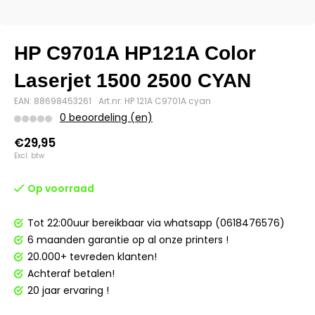
HP C9701A HP121A Color
Laserjet 1500 2500 CYAN
EAN: 88698453261
Art.nr: HP 121A C9701A cyan
0 beoordeling (en)
€29,95
Excl. btw
Op voorraad
Tot 22:00uur bereikbaar via whatsapp (0618476576)
6 maanden garantie op al onze printers !
20.000+ tevreden klanten!
Achteraf betalen!
20 jaar ervaring !