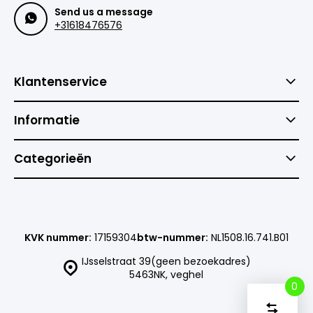
Send us a message
+31618476576
Klantenservice
Informatie
Categorieën
KVK nummer:
17159304
btw-nummer:
NL1508.16.741.B01
IJsselstraat 39(geen bezoekadres)
5463NK, veghel
0
Vergelijk
Start