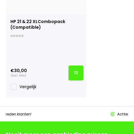
HP 21 & 22 XLCombopack
(Compatible)
€30,00
(Excl. btw)
Vergelijk
tevreden klanten!
Achteraf 