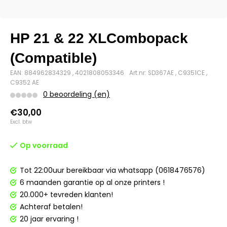
HP 21 & 22 XLCombopack
(Compatible)
EAN: 884962834329 , 4021808053346
Art.nr: SD367AE , C9351CE ,
C9352 AE
0 beoordeling (en)
€30,00
Excl. btw
Op voorraad
Tot 22:00uur bereikbaar via whatsapp (0618476576)
6 maanden garantie op al onze printers !
20.000+ tevreden klanten!
Achteraf betalen!
20 jaar ervaring !