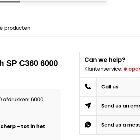
e producten
Can we help?
oh SP C360 6000
Klantenservice:
open
Call us
0 afdrukken! 6000
Send us an ema
Send us a mes
herp – tot in het