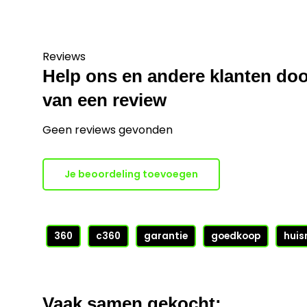
Reviews
Help ons en andere klanten doo
van een review
Geen reviews gevonden
Je beoordeling toevoegen
360
c360
garantie
goedkoop
huis
Vaak samen gekocht: