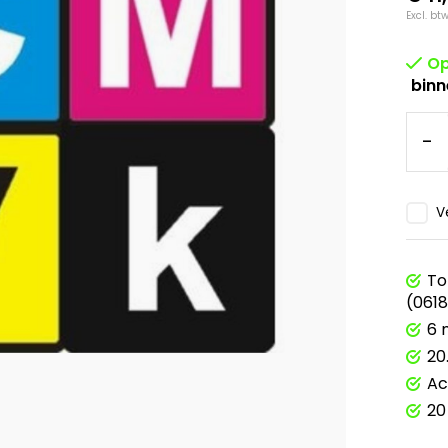
Excl. bt
Op
binn
-
V
To
(061
6 
20
Ac
20