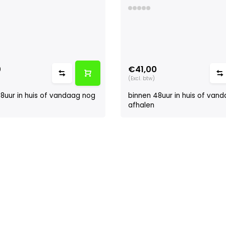
0
€41,00
(Excl. btw)
8uur in huis of vandaag nog
binnen 48uur in huis of van
afhalen