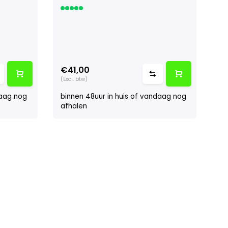
€41,00
(Excl. btw)
daag nog
binnen 48uur in huis of vandaag nog
afhalen