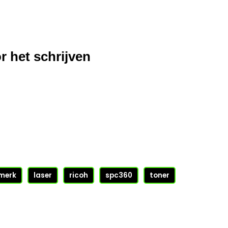
r het schrijven
merk
laser
ricoh
spc360
toner