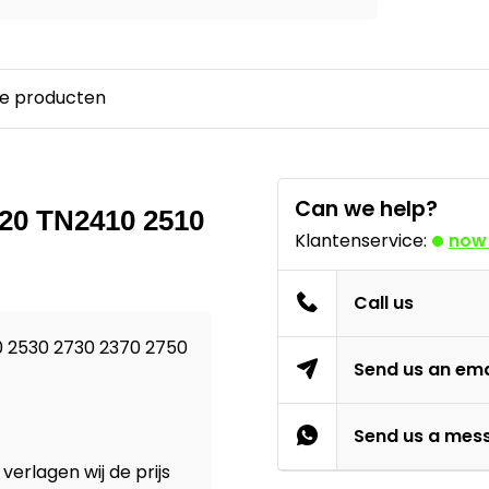
e producten
Can we help?
420 TN2410 2510
Klantenservice:
now
Call us
0 2530 2730 2370 2750
Send us an ema
Send us a mes
verlagen wij de prijs