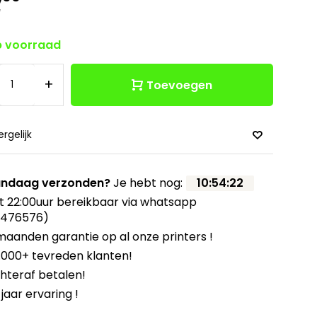
w
 voorraad
+
Toevoegen
ergelijk
ndaag verzonden?
Je hebt nog:
10
:
54
:
21
t 22:00uur bereikbaar via whatsapp
8476576)
maanden garantie op al onze printers !
.000+ tevreden klanten!
hteraf betalen!
 jaar ervaring !