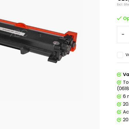
Excl. bt
Op
-
V
Va
To
(061
6 
20
Ac
20