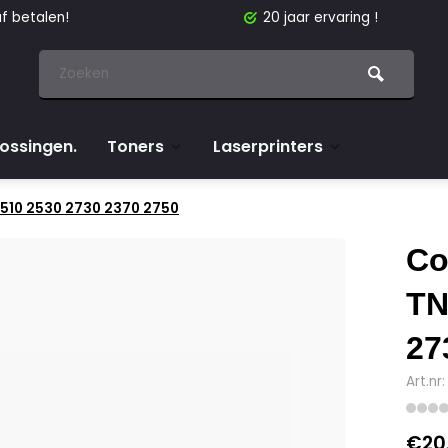
f betalen!
20 jaar ervaring !
lossingen.
Toners
Laserprinters
2510 2530 2730 2370 2750
Co
TN
27
Art.nr
€20