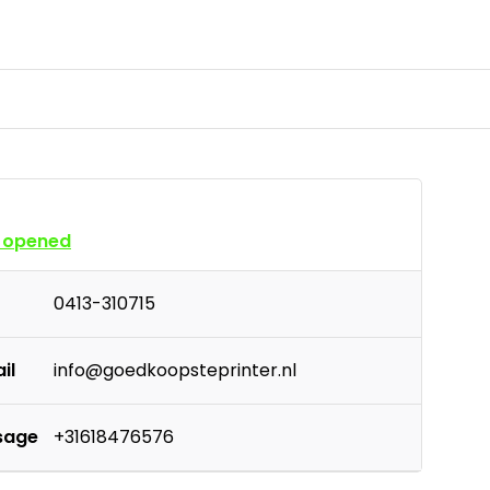
 opened
0413-310715
il
info@goedkoopsteprinter.nl
sage
+31618476576