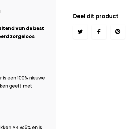
l
.
Deel dit product
luitend van de best
eerd zorgeloos
 is een 100% nieuwe
kken geeft met
kkken A4 @5% en is