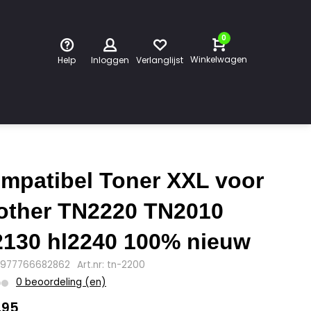
0
Winkelwagen
Help
Inloggen
Verlanglijst
mpatibel Toner XXL voor
other TN2220 TN2010
2130 hl2240 100% nieuw
4977766682862
Art.nr: tn-2200
0 beoordeling (en)
,95