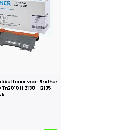
ibel toner voor Brother
 Tn2010 Hl2130 Hl2135
55