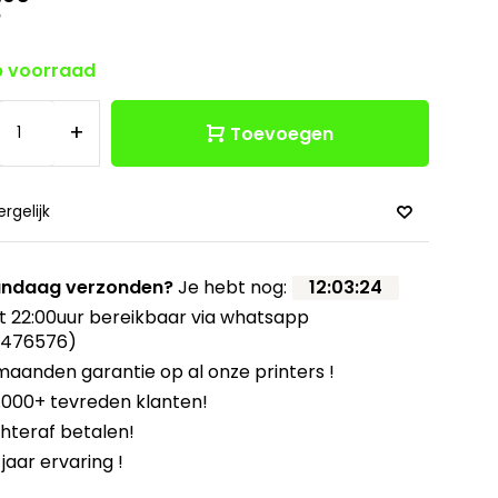
w
 voorraad
+
Toevoegen
ergelijk
ndaag verzonden?
Je hebt nog:
12
:
03
:
23
t 22:00uur bereikbaar via whatsapp
8476576)
maanden garantie op al onze printers !
.000+ tevreden klanten!
hteraf betalen!
 jaar ervaring !