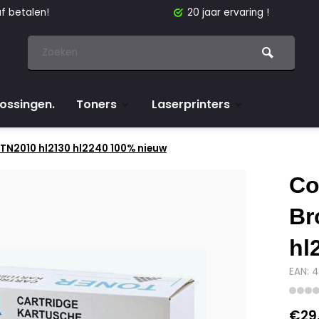
f betalen!
20 jaar ervaring !
lossingen.
Toners
Laserprinters
TN2010 hl2130 hl2240 100% nieuw
Co
Br
hl
EAN: 
€29