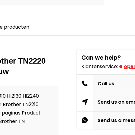
e producten
Can we help?
other TN2220
Klantenservice:
open
euw
Call us
010 Hl2130 Hl2240
Send us an ema
r Brother TN2210
0 paginas Product
Send us a mes
rother TN...