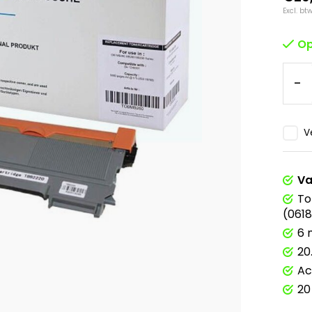
Excl. bt
Op
-
V
Va
To
(061
6 
20
Ac
20