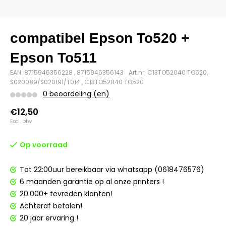
compatibel Epson To520 +
Epson To511
EAN: 8715946356228 , 8715946356143
Art.nr: C13TO52040 TO520,
S020089/S020191/T014 , C13TO52040 TO520
0 beoordeling (en)
€12,50
Excl. btw
Op voorraad
Tot 22:00uur bereikbaar via whatsapp (0618476576)
6 maanden garantie op al onze printers !
20.000+ tevreden klanten!
Achteraf betalen!
20 jaar ervaring !