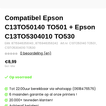
Compatibel Epson
C13TO50140 TO501 + Epson
C13TO5304010 TO530
EAN: 8715946356143 , 8715946356242
Art.nr: C13TO50140 TO501 ,
C13TO5304010 TO530
0 beoordeling (en)
€8,99
Excl. btw
Op voorraad
Tot 22:00uur bereikbaar via whatsapp (0618476576)
6 maanden garantie op al onze printers !
20.000+ tevreden klanten!
Achteraf betalen!