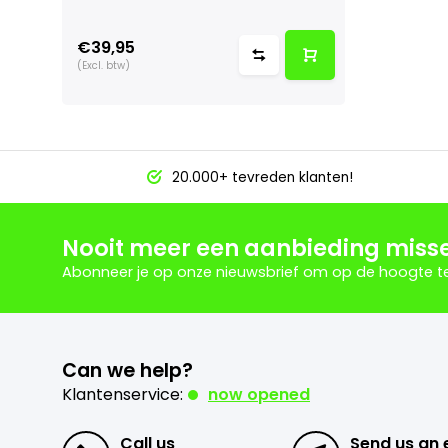
€39,95
(Excl. btw)
20.000+ tevreden klanten!
Nooit meer een aanbieding miss
Abonneer je op onze nieuwsbrief om op de hoogte te 
Can we help?
Klantenservice:
now opened
Call us
Send us an 