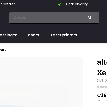
f betalen!
20 jaar ervaring !
lossingen.
Toners
Laserprinters
wart
al
Xe
EAN: 
€39
Excl. bt