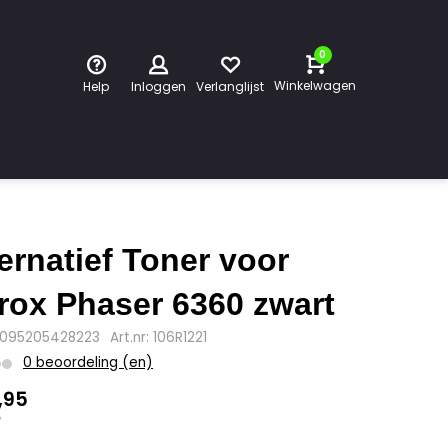
0
Winkelwagen
Help
Inloggen
Verlanglijst
ternatief Toner voor
rox Phaser 6360 zwart
0095205428223
Art.nr: 106R1221
0 beoordeling (en)
,95
w