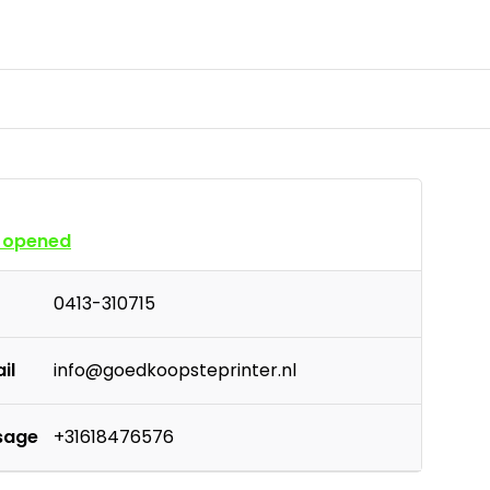
 opened
0413-310715
il
info@goedkoopsteprinter.nl
sage
+31618476576