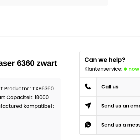
Can we help?
aser 6360 zwart
Klantenservice:
now
Call us
rt Productnr.: TXB6360
t Capaciteit: 18000
Send us an ema
factured kompatibel :
Send us a mes