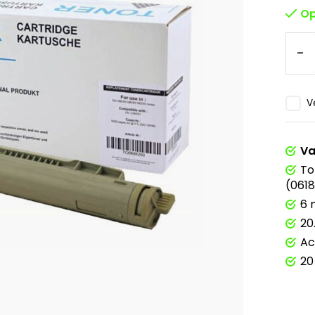
Op
-
V
Va
To
(061
6 
20
Ac
20