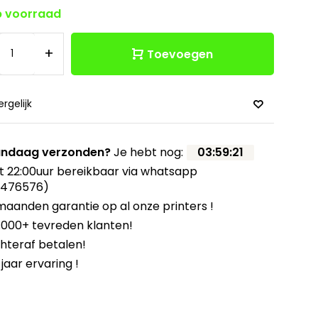
 voorraad
+
Toevoegen
ergelijk
ndaag verzonden?
Je hebt nog:
03
:
59
:
20
t 22:00uur bereikbaar via whatsapp
8476576)
maanden garantie op al onze printers !
.000+ tevreden klanten!
hteraf betalen!
 jaar ervaring !