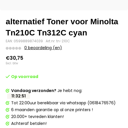
alternatief Toner voor Minolta
Tn210C Tn312C cyan
EAN: 0599889874039
Art.nr: tn-210C
0 beoordeling (en)
€30,75
Excl. btw
Op voorraad
Vandaag verzonden?
Je hebt nog:
11
:
32
:
51
Tot 22:00uur bereikbaar via whatsapp (0618476576)
6 maanden garantie op al onze printers !
20.000+ tevreden klanten!
Achteraf betalen!