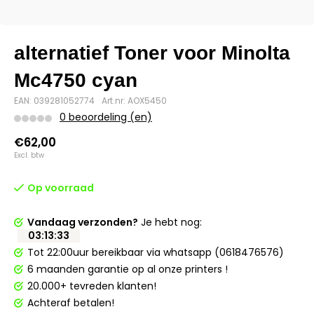
alternatief Toner voor Minolta
Mc4750 cyan
EAN: 039281052774
Art.nr: AOX5450
0 beoordeling (en)
€62,00
Excl. btw
Op voorraad
Vandaag verzonden?
Je hebt nog:
03
:
13
:
32
Tot 22:00uur bereikbaar via whatsapp (0618476576)
6 maanden garantie op al onze printers !
20.000+ tevreden klanten!
Achteraf betalen!