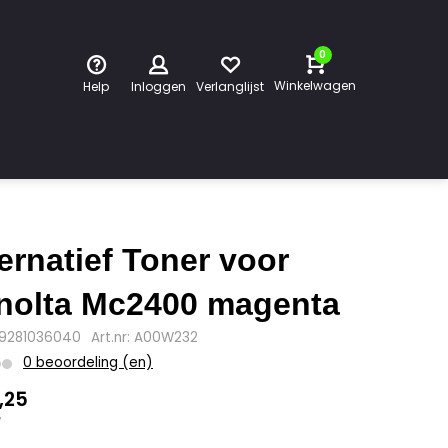
0
Winkelwagen
Help
Inloggen
Verlanglijst
ternatief Toner voor
nolta Mc2400 magenta
39281036040
Art.nr: A00W232
0 beoordeling (en)
,25
w