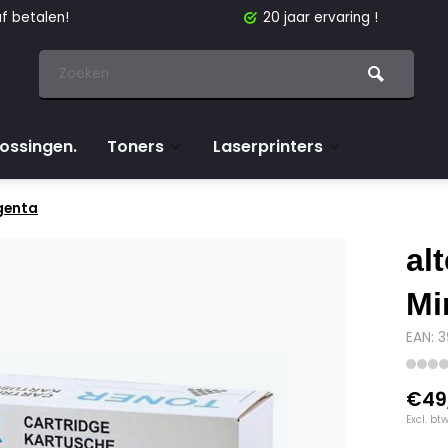
f betalen!
20 jaar ervaring !
lossingen.
Toners
Laserprinters
genta
al
Mi
EAN: 
€49
Excl. bt