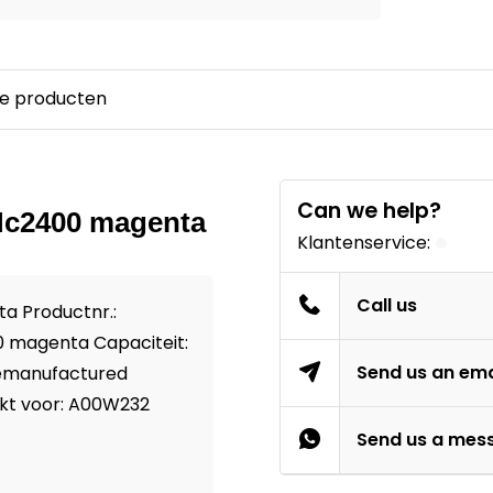
e producten
Can we help?
 Mc2400 magenta
Klantenservice:
Call us
a Productnr.:
 magenta Capaciteit:
Send us an ema
Remanufactured
kt voor: A00W232
Send us a mes