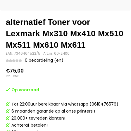
alternatief Toner voor
Lexmark Mx310 Mx410 Mx510
Mx511 Mx610 Mx611
EAN: 7346464522/5
Art.nr: 60F2H00
0 beoordeling (en)
€75,00
Excl. btw
Op voorraad
Tot 22:00uur bereikbaar via whatsapp (0618476576)
6 maanden garantie op al onze printers !
20.000+ tevreden klanten!
Achteraf betalen!