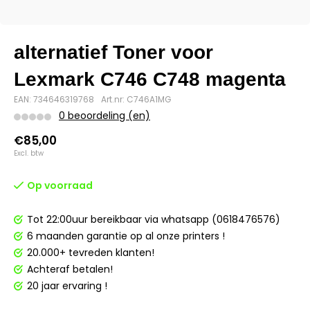
alternatief Toner voor
Lexmark C746 C748 magenta
EAN: 734646319768
Art.nr: C746A1MG
0 beoordeling (en)
€85,00
Excl. btw
Op voorraad
Tot 22:00uur bereikbaar via whatsapp (0618476576)
6 maanden garantie op al onze printers !
20.000+ tevreden klanten!
Achteraf betalen!
20 jaar ervaring !