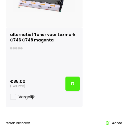
alternatief Toner voor Lexmark
C746 C748 magenta
€85,00
(Excl. btw)
Vergelijk
tevreden klanten!
Achteraf 