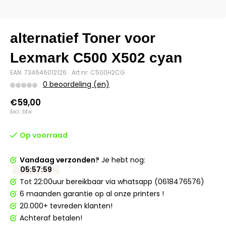
alternatief Toner voor
Lexmark C500 X502 cyan
EAN: 734646012126
Art.nr: C500H2CG
0 beoordeling (en)
€59,00
Excl. btw
Op voorraad
Vandaag verzonden?
Je hebt nog:
05
:
57
:
59
Tot 22:00uur bereikbaar via whatsapp (0618476576)
6 maanden garantie op al onze printers !
20.000+ tevreden klanten!
Achteraf betalen!