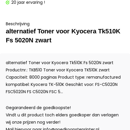
20 jaar ervaring !
Beschrijving
alternatief Toner voor Kyocera Tk510K
Fs 5020N zwart
alternatief Toner voor Kyocera Tk510K Fs 5020N zwart
Productnr.: TKB510 Toner voor Kyocera TK510K zwart
Capaciteit: 8000 paginas Product type: remanufactured
kompatibel: Kyocera TK-510K Geschikt voor: FS-C5020N
FSC5020N FS C5020N FSC 5...
Gegarandeerd de goedkoopste!
Vindt u dit product toch elders goedkoper dan verlagen
wij onze prijzen nog verder!
Mail hiervoor naar
info@goedkoopsteprinter.nl
.