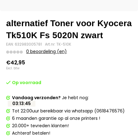
alternatief Toner voor Kyocera
Tk510K Fs 5020N zwart
EAN: 632983005781
Art.nr: TK-510K
0 beoordeling (en)
€42,95
Excl. btw
Op voorraad
Vandaag verzonden?
Je hebt nog:
03
:
13
:
45
Tot 22:00uur bereikbaar via whatsapp (0618476576)
6 maanden garantie op al onze printers !
20.000+ tevreden klanten!
Achteraf betalen!