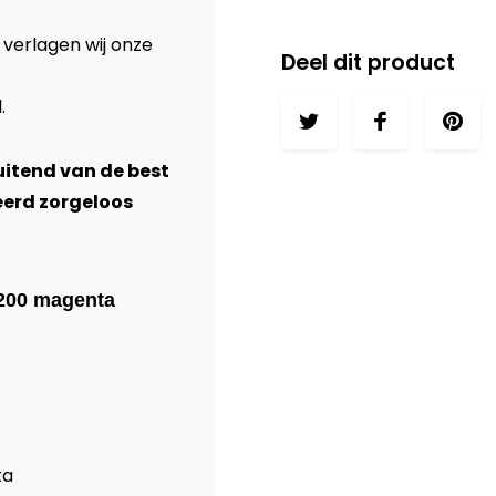
 verlagen wij onze
Deel dit product
l
.
luitend van de best
eerd zorgeloos
o200 magenta
ta