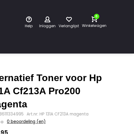
0
Winkelwagen
Help
Inloggen
Verlanglijst
ternatief Toner voor Hp
1A Cf213A Pro200
genta
886111334995
Art.nr: HP 131A CF213A magenta
0 beoordeling (en)
,95