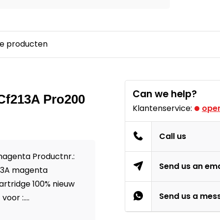
e producten
Can we help?
 Cf213A Pro200
Klantenservice:
open
Call us
magenta Productnr.:
Send us an ema
213A magenta
cartridge 100% nieuw
Send us a mes
or :....