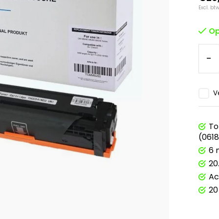
Excl. bt
Op
-
V
To
(061
6 
20
Ac
20