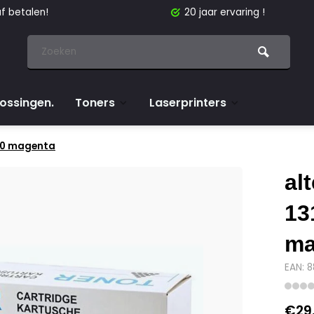
f betalen!
20 jaar ervaring !
lossingen.
Toners
Laserprinters
200 magenta
al
13
ma
EAN: 
€29