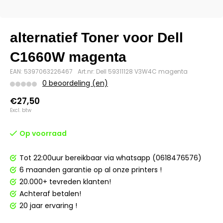
alternatief Toner voor Dell
C1660W magenta
EAN: 5397063226467
Art.nr: Dell 59311128 V3W4C magenta
0 beoordeling (en)
€27,50
Excl. btw
Op voorraad
Tot 22:00uur bereikbaar via whatsapp (0618476576)
6 maanden garantie op al onze printers !
20.000+ tevreden klanten!
Achteraf betalen!
20 jaar ervaring !