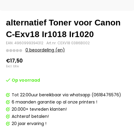
alternatief Toner voor Canon
C-Exv18 Ir1018 Ir1020
EAN: 4960999394312
Art.nr: CEXV18 0386B002
0 beoordeling (en)
€17,50
Excl. btw
Op voorraad
Tot 22:00uur bereikbaar via whatsapp (0618476576)
6 maanden garantie op al onze printers !
20.000+ tevreden klanten!
Achteraf betalen!
20 jaar ervaring !