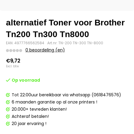
alternatief Toner voor Brother
Tn200 Tn300 Tn8000
EAN: 4977766562584
Art.nr: TN-200 TN-300 TN-8000
0 beoordeling (en)
€9,72
Excl. btw
Op voorraad
Tot 22:00uur bereikbaar via whatsapp (0618476576)
6 maanden garantie op al onze printers !
20.000+ tevreden klanten!
Achteraf betalen!
20 jaar ervaring !