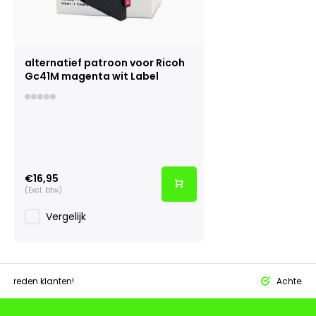
alternatief patroon voor Ricoh
Gc41M magenta wit Label
€16,95
(Excl. btw)
Vergelijk
tevreden klanten!
Achteraf 