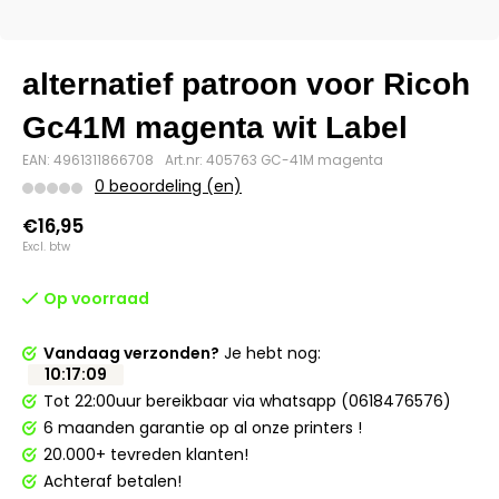
alternatief patroon voor Ricoh
Gc41M magenta wit Label
EAN: 4961311866708
Art.nr: 405763 GC-41M magenta
0 beoordeling (en)
€16,95
Excl. btw
Op voorraad
Vandaag verzonden?
Je hebt nog:
10
:
17
:
09
Tot 22:00uur bereikbaar via whatsapp (0618476576)
6 maanden garantie op al onze printers !
20.000+ tevreden klanten!
Achteraf betalen!