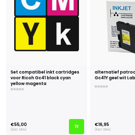
Set compatibel inkt cartridges
alternatief patro
voor Ricoh Gc41 black cyan
Gc41Y geel wit Lab
yellow magenta
€55,00
€16,95
(Excl. btw)
(Excl. btw)