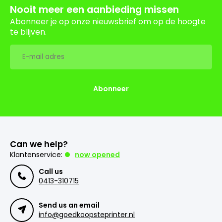
Nooit meer een aanbieding missen
Abonneer je op onze nieuwsbrief om op de hoogte
te blijven.
Abonneer
Can we help?
Klantenservice:
now opened
Call us
0413-310715
Send us an email
info@goedkoopsteprinter.nl