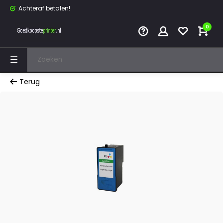
Achteraf betalen!
0
Terug