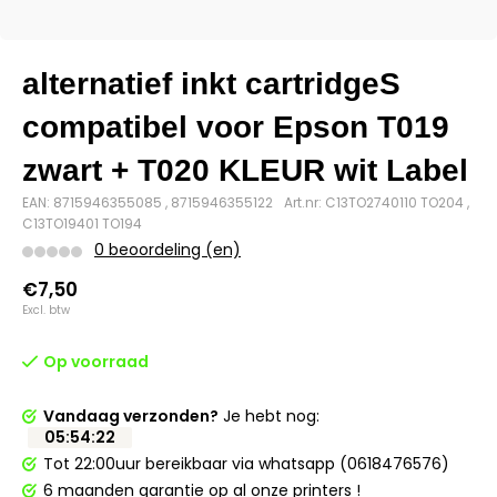
alternatief inkt cartridgeS
compatibel voor Epson T019
zwart + T020 KLEUR wit Label
EAN: 8715946355085 , 8715946355122
Art.nr: C13TO2740110 TO204 ,
C13TO19401 TO194
0 beoordeling (en)
€7,50
Excl. btw
Op voorraad
Vandaag verzonden?
Je hebt nog:
05
:
54
:
22
Tot 22:00uur bereikbaar via whatsapp (0618476576)
6 maanden garantie op al onze printers !