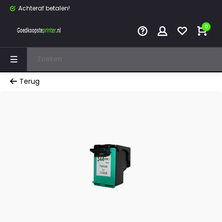
Achteraf betalen!
0
Terug