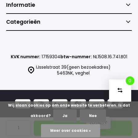
Informatie
Categorieën
KVK nummer:
17159304
btw-nummer:
NL1508.16.741.B01
IJsselstraat 39(geen bezoekadres)
5463NK, veghel
0
Vergelijk
Start
producte
U
Verwijder
Wij slaan cookies op om onze website te verbeteren. Is dat
heeft
alle
producten
vergelijki
geen
akkoord?
Ja
Nee
artikelen
© Goedkoopsteprinter
Sitemap
LOYALTY
in uw
Toevoegen
winkelwag
Meer over cookies »