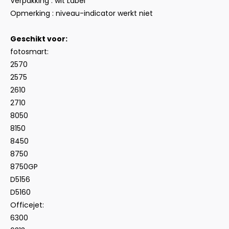
Verpakking : wit Label
Opmerking : niveau-indicator werkt niet
Geschikt voor:
fotosmart:
2570
2575
2610
2710
8050
8150
8450
8750
8750GP
D5156
D5160
Officejet:
6300