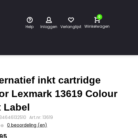
0
Winkelwagen
Help
Inloggen
Verlanglijst
ternatief inkt cartridge
or Lexmark 13619 Colour
t Label
734646132510
Art.nr: 13619
0 beoordeling (en)
,95