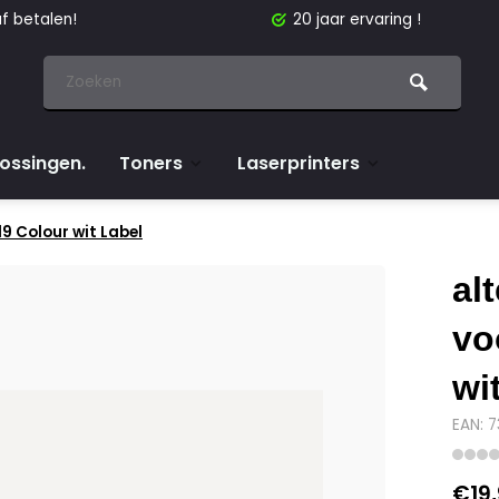
f betalen!
20 jaar ervaring !
lossingen.
Toners
Laserprinters
19 Colour wit Label
al
vo
wi
EAN: 
€19