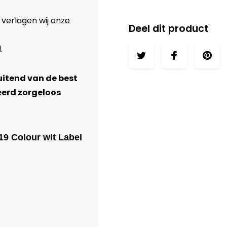
 verlagen wij onze
Deel dit product
l
.
luitend van de best
eerd zorgeloos
619 Colour wit Label