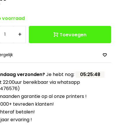
w
 voorraad
+
Toevoegen
ergelijk
ndaag verzonden?
Je hebt nog:
05
:
25
:
47
t 22:00uur bereikbaar via whatsapp
8476576)
maanden garantie op al onze printers !
.000+ tevreden klanten!
hteraf betalen!
 jaar ervaring !