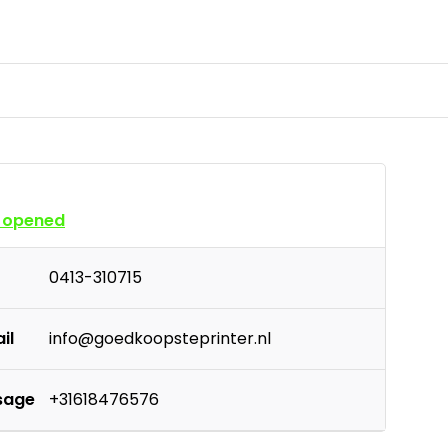
 opened
0413-310715
il
info@goedkoopsteprinter.nl
sage
+31618476576