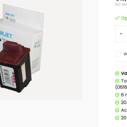
Excl. bt
Op
-
V
Va
To
(061
6 
20
Ac
20