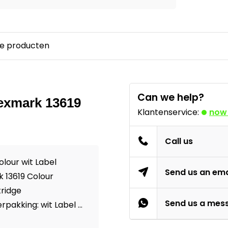
e producten
Can we help?
 Lexmark 13619
Klantenservice:
now
Call us
olour wit Label
Send us an ema
k 13619 Colour
tridge
Send us a mes
akking: wit Label ...