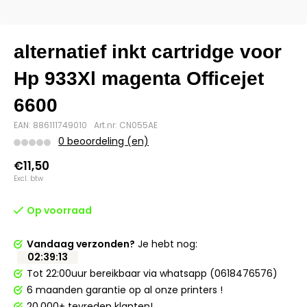
alternatief inkt cartridge voor
Hp 933Xl magenta Officejet
6600
EAN: 886111749010
Art.nr: CN055AE
0 beoordeling (en)
€11,50
Excl. btw
Op voorraad
Vandaag verzonden?
Je hebt nog:
02
:
39
:
12
Tot 22:00uur bereikbaar via whatsapp (0618476576)
6 maanden garantie op al onze printers !
20.000+ tevreden klanten!