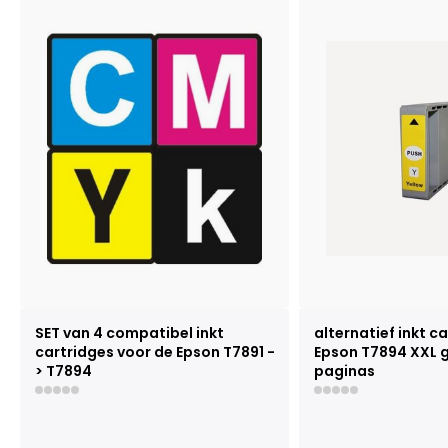
SET van 4 compatibel inkt
alternatief inkt c
cartridges voor de Epson T7891 -
Epson T7894 XXL 
> T7894
paginas