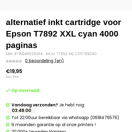
alternatief inkt cartridge voor
Epson T7892 XXL cyan 4000
paginas
EAN: 8715946529264
Art.nr: T7892 XXL C13T789240
0 beoordeling (en)
€19,95
Excl. btw
Op voorraad
Vandaag verzonden?
Je hebt nog:
03
:
48
:
00
Tot 22:00uur bereikbaar via whatsapp (0618476576)
6 maanden garantie op al onze printers !
20.000+ tevreden klanten!