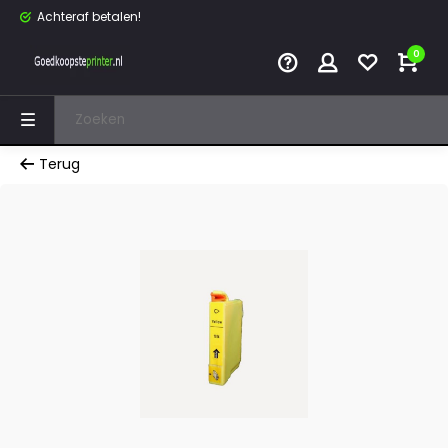
Achteraf betalen!
0
Terug