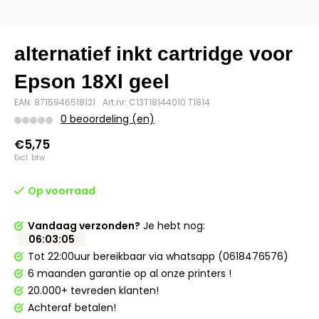
alternatief inkt cartridge voor
Epson 18Xl geel
EAN: 8715946518121
Art.nr: C13T18144010 T1814
0 beoordeling (en)
€5,75
Excl. btw
Op voorraad
Vandaag verzonden?
Je hebt nog:
06
:
03
:
05
Tot 22:00uur bereikbaar via whatsapp (0618476576)
6 maanden garantie op al onze printers !
20.000+ tevreden klanten!
Achteraf betalen!