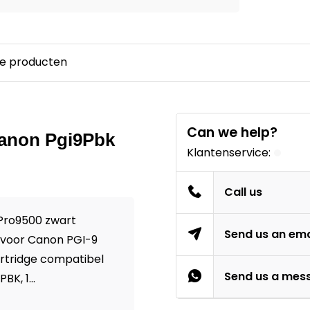
e producten
Can we help?
 Canon Pgi9Pbk
Klantenservice:
Call us
 Pro9500 zwart
Send us an ema
l voor Canon PGI-9
cartridge compatibel
Send us a mes
K, 1...