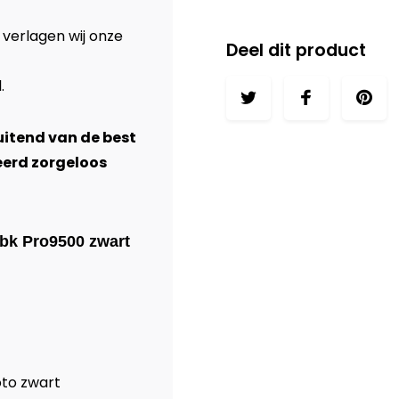
 verlagen wij onze
Deel dit product
l
.
luitend van de best
eerd zorgeloos
Pbk Pro9500 zwart
oto zwart