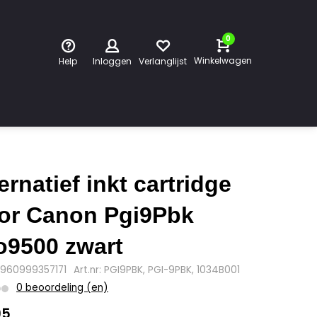
0
Winkelwagen
Help
Inloggen
Verlanglijst
ternatief inkt cartridge
or Canon Pgi9Pbk
o9500 zwart
4960999357171
Art.nr: PGI9PBK, PGI-9PBK, 1034B001
0 beoordeling (en)
95