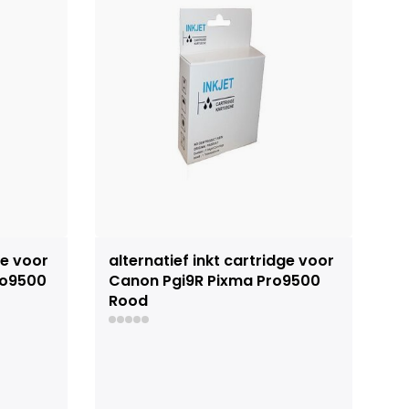
ge voor
alternatief inkt cartridge voor
al
ro9500
Canon Pgi9R Pixma Pro9500
C
Rood
g