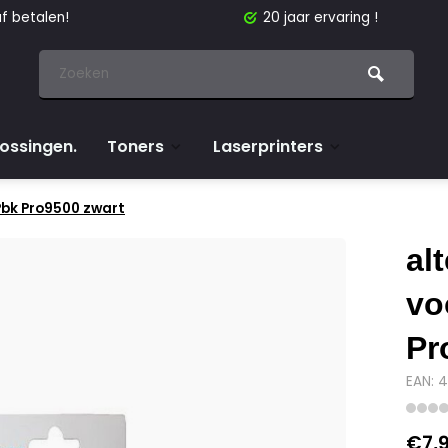
f betalen!
20 jaar ervaring !
lossingen.
Toners
Laserprinters
Pbk Pro9500 zwart
al
vo
Pr
EAN: 
€7,