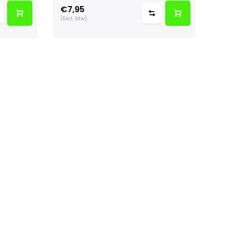
€7,95
€
(Excl. btw)
(Ex