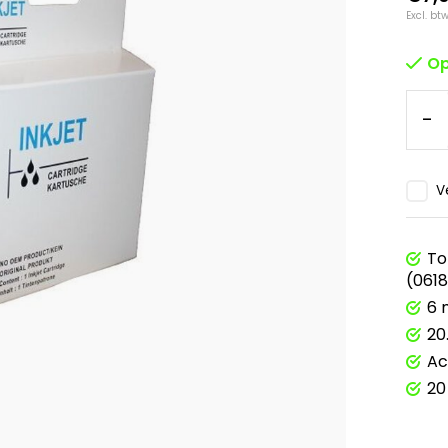
Excl. bt
Op
-
V
To
(061
6 
20
Ac
20