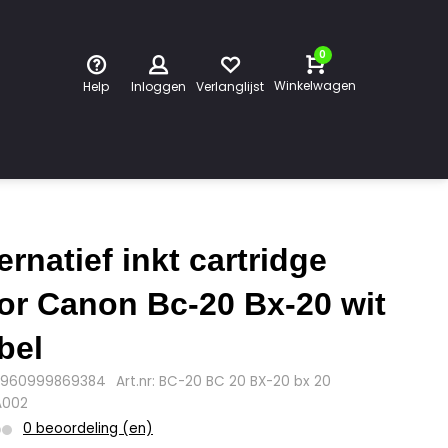
0
Winkelwagen
Help
Inloggen
Verlanglijst
ternatief inkt cartridge
or Canon Bc-20 Bx-20 wit
bel
4960999869384
Art.nr: BC-20 BC 20 BX-20 bx 20
A002
0 beoordeling (en)