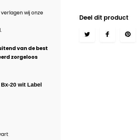
 verlagen wij onze
Deel dit product
l
.
luitend van de best
eerd zorgeloos
 Bx-20 wit Label
wart