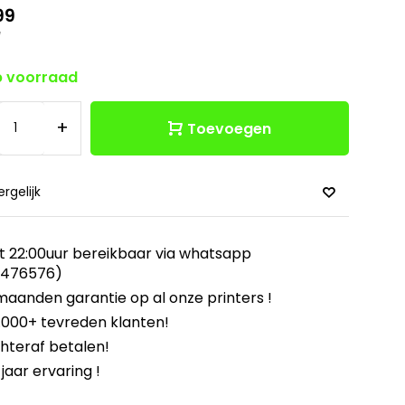
99
w
 voorraad
+
Toevoegen
ergelijk
t 22:00uur bereikbaar via whatsapp
8476576)
maanden garantie op al onze printers !
.000+ tevreden klanten!
hteraf betalen!
 jaar ervaring !