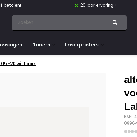
f betalen!
20 jaar ervaring !
lossingen.
Toners
Laserprinters
0 Bx-20 wit Label
al
vo
La
EAN: 
0896