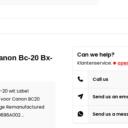
Can we help?
 Canon Bc-20 Bx-
Klantenservice:
open
Call us
-20 wit Label
Send us an ema
l voor Canon BC20
ridge Remanufactured
Send us a mes
896A002 ...