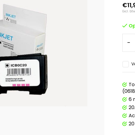
€11,
Excl. bt
Op
-
V
To
(061
6 
20
Ac
20