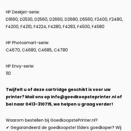
HP Deskjet-serie:
D1660, D2530, D2560, D2660, D2680, D5560, F2400, F2480,
F4200, F4210, F4224, F4280, F4283, F4500, F4580
HP Photosmart-serie:
C4670, C4680, C4685, C4780
HP Envy-serie:
110
Twijfelt u of deze cartridge geschikt is voor uw
printer? Mail ons op
info@goedkoopsteprinter.nl
of
bel naar 0413-310715, we helpen u graag verder!
Waarom bestellen bij GoedkoopstePrinter.nl?
✔ Gegarandeerd de goedkoopste! Elders goedkoper? Wij