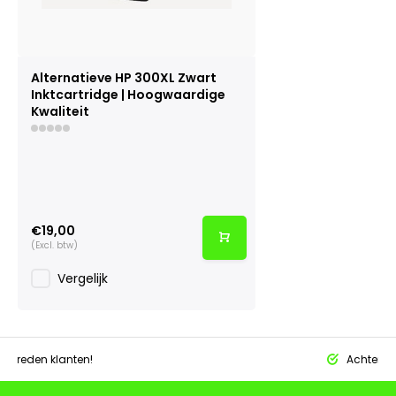
Alternatieve HP 300XL Zwart
Inktcartridge | Hoogwaardige
Kwaliteit
€19,00
(Excl. btw)
Vergelijk
tevreden klanten!
Achteraf 