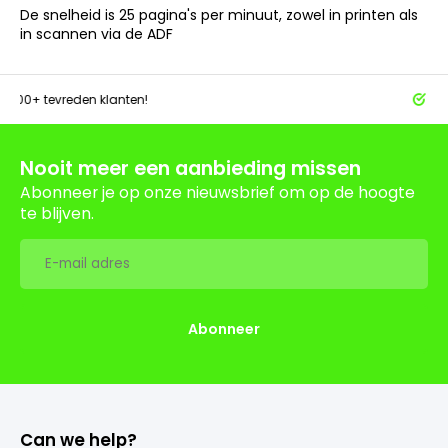
De snelheid is 25 pagina's per minuut, zowel in printen als
in scannen via de ADF
tevreden klanten!
Achteraf 
Nooit meer een aanbieding missen
Abonneer je op onze nieuwsbrief om op de hoogte
te blijven.
Abonneer
Can we help?